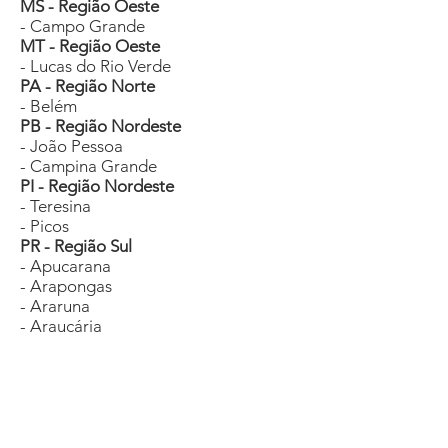
MS - Região Oeste
- Campo Grande
MT - Região Oeste
- Lucas do Rio Verde
PA - Região Norte
- Belém
PB - Região Nordeste
- João Pessoa
- Campina Grande
PI - Região Nordeste
- Teresina
- Picos
PR - Região Sul
- Apucarana
- Arapongas
- Araruna
- Araucária
- Campo Largo
- Colombo
- Curitiba
- Goioerê
- Foz do Iguaçu
- Londrina