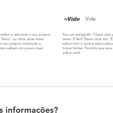
Vide
editar e adicionar o seu próprio
Sou um parágrafo. Clique aqui p
ar Texto" ou clicar duas vezes
texto. É fácil! Basta clicar em "
 o seu próprio conteúdo e
sobre mim e você poderá adici
ientes saibam um pouco mais
trocar fontes. Permita que seu
sobre você.
is informações?